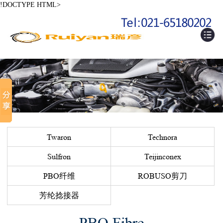
!DOCTYPE HTML>
Twaron
Technora
Sulfron
Teijinconex
PBO纤维
ROBUSO剪刀
芳纶捻接器
PBO Fibre