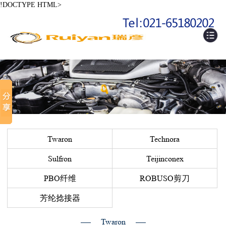
!DOCTYPE HTML>
Twaron
Technora
Sulfron
Teijinconex
PBO纤维
ROBUSO剪刀
芳纶捻接器
Twaron