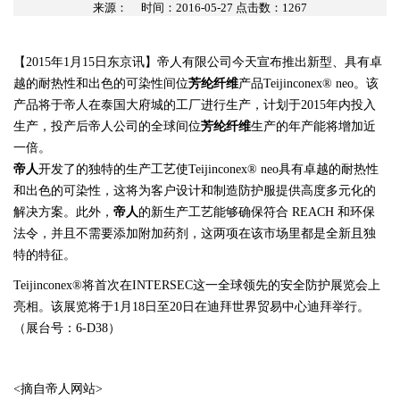
来源：
时间：2016-05-27 点击数：
1267
【
2015
年
1
月
15
日东京讯】帝人有限公司今天宣布推出新型、具有卓
越的耐热性和出色的可染性间位
芳纶纤维
产品
Teijinconex® neo
。该
产品将于帝人在泰国大府城的工厂进行生产，计划于
2015
年内投入
生产，投产后帝人公司的全球间位
芳纶纤维
生产的年产能将增加近
一倍。
帝人
开发了的独特的生产工艺使
Teijinconex® neo
具有卓越的耐热性
和出色的可染性，这将为客户设计和制造防护服提供高度多元化的
解决方案。此外，
帝人
的新生产工艺能够确保符合
REACH
和环保
法令，并且不需要添加附加药剂，这两项在该市场里都是全新且独
特的特征。
Teijinconex®
将首次在
INTERSEC
这一全球领先的安全防护展览会上
亮相。该展览将于
1
月
18
日至
20
日在迪拜世界贸易中心迪拜举行。
（展台号：
6-D38
）
<
摘自帝人网站
>