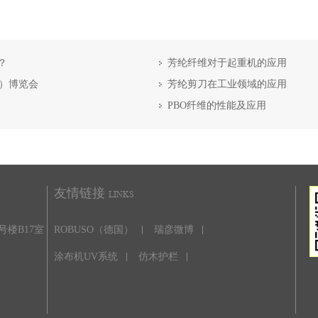
？
芳纶纤维对于起重机的应用
海）博览会
芳纶剪刀在工业领域的应用
PBO纤维的性能及应用
友情链接
LINKS
号楼B17室
ROBUSO（德国）
瑞彦微博
涂布机UV系统
仿木护栏