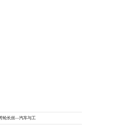
粘接型芳纶长丝—汽车与工