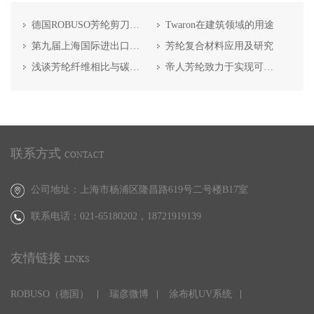
德国ROBUSO芳纶剪刀的历史
Twaron在建筑领域的用途
第九届上海国际进出口轴承及轴承装备展览会
芳纶复合材料应用及研究
浅谈芳纶纤维相比与碳纤维的优势
帝人芳纶致力于实现可持续发展、透明度和可衡量影响力。
联系方式
CONTACT
公司地址：上海市杨浦区隆昌路619号二号楼B17室
联系电话：021-65180202，
18721919139
友情链接
LINKS
ROBUSO（德国）
瑞彦微博
涂布机UV系统