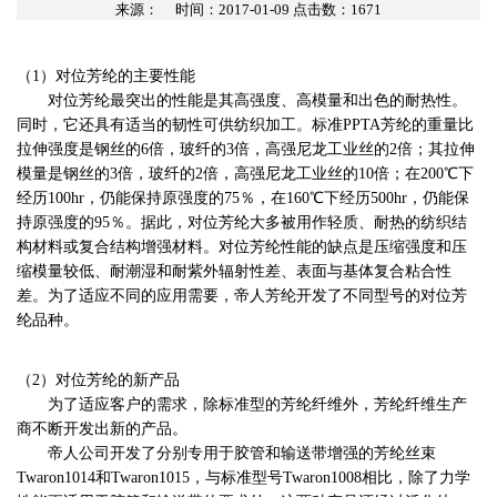
来源：
时间：2017-01-09 点击数：
1671
（1）对位芳纶的主要性能
对位芳纶最突出的性能是其高强度、高模量和出色的耐热性。
同时，它还具有适当的韧性可供纺织加工。标准PPTA芳纶的重量比
拉伸强度是钢丝的6倍，玻纤的3倍，高强尼龙工业丝的2倍；其拉伸
模量是钢丝的3倍，玻纤的2倍，高强尼龙工业丝的10倍；在200℃下
经历100hr，仍能保持原强度的75％，在160℃下经历500hr，仍能保
持原强度的95％。据此，对位芳纶大多被用作轻质、耐热的纺织结
构材料或复合结构增强材料。对位芳纶性能的缺点是压缩强度和压
缩模量较低、耐潮湿和耐紫外辐射性差、表面与基体复合粘合性
差。为了适应不同的应用需要，帝人芳纶开发了不同型号的对位芳
纶品种。
（2）对位芳纶的新产品
为了适应客户的需求，除标准型的芳纶纤维外，芳纶纤维生产
商不断开发出新的产品。
帝人公司开发了分别专用于胶管和输送带增强的芳纶丝束
Twaron1014和Twaron1015，与标准型号Twaron1008相比，除了力学