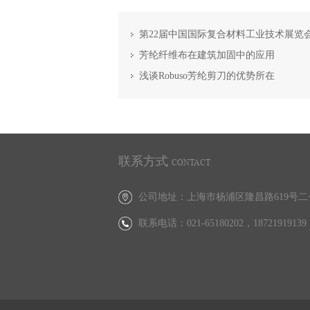
第22届中国国际复合材料工业技术展览
芳纶纤维布在建筑加固中的应用
浅谈Robuso芳纶剪刀的优势所在
联系方式
CONTACT
公司地址：上海市杨浦区隆昌路619号二
联系电话：021-65180202，
18721919139