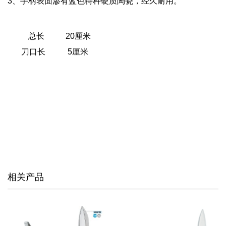
3
、手柄表面渗有蓝色特种硬质陶瓷，经久耐用。
总长
20
厘米
刀口长
5
厘米
相关产品