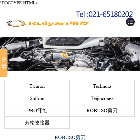
!DOCTYPE HTML>
Twaron
Technora
Sulfron
Teijinconex
PBO纤维
ROBUSO剪刀
芳纶捻接器
ROBUSO剪刀