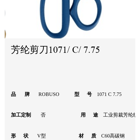
芳纶剪刀1071/ C/ 7.75
品 牌
ROBUSO
型 号
1071 C 7.75
加工定制
否
用 途
工业剪裁芳纶
形 状
V型
材 质
C60
高碳钢