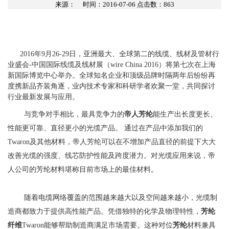
来源：
时间：2016-07-06 点击数：
863
2016
年
9
月
26-29
日，亚洲最大、全球第二的线缆、线材及管材行
业盛会
-
中国国际线缆及线材展（
wire China 2016
）将第七次在上海
新国际博览中心举办。全球知名企业和顶级品牌时隔两年后纷纷再
度携新品齐装角逐，业内技术专家和科研学者欢聚一堂，共同探讨
行业最新发展与应用。
与竞争对手相比，最具竞争力的
帝人芳纶
能生产出长度更长、
性能更可靠、直径更小的光缆产品。 通过在产品中添加我们的
Twaron
及其他材料，帝人芳纶可以在不增加产品直径的前提下大大
改善光缆的强度、线芯防护性能及跨度潜力。对光缆应用来说，帝
人公司的芳纶材料堪称目前市场上的最佳材料。
随着电缆网络覆盖的范围越来越大以及空间越来越小，光缆制
造商都致力于提供高性能产品。凭借独特的化学及物理特性，
芳纶
纤维
Twaron
能够帮助制造商满足市场需要。这种对位
芳纶
材料兼具