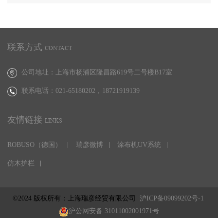
联系方式
CONTACT
公司地址：上海市杨浦区隆昌路619号二号楼B17室
联系电话：021-65180202，
18721919139
友情链接
LINKS
ROBUSO（德国）
瑞彦微博
涂布机UV系统
仿木护栏
©2024 版权所有：上海瑞彦经贸有限公司
沪ICP备09099202号-1
沪公网安备 31011002001971号